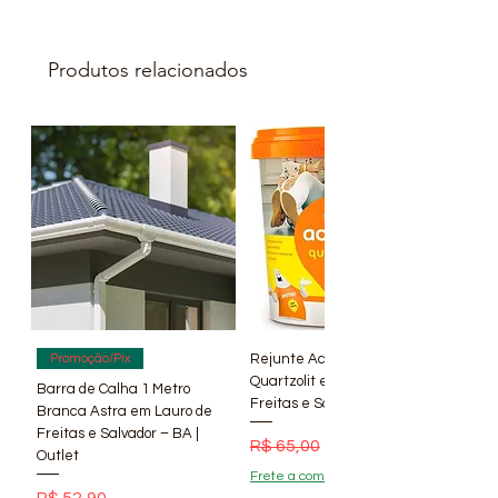
Produtos relacionados
Rejunte Acrílico Branco 1 kg
Promoção/Pix
Quartzolit em Lauro de
Barra de Calha 1 Metro
Freitas e Salvador – BA | Lí
Branca Astra em Lauro de
Freitas e Salvador – BA |
Preço normal
Preço promocional
R$ 65,00
R$ 56,90
Outlet
Frete a combinar !
Preço
R$ 52,90