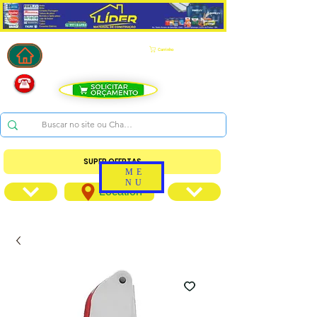
Carrinho
SUPER OFERTAS
ME
NU
Location