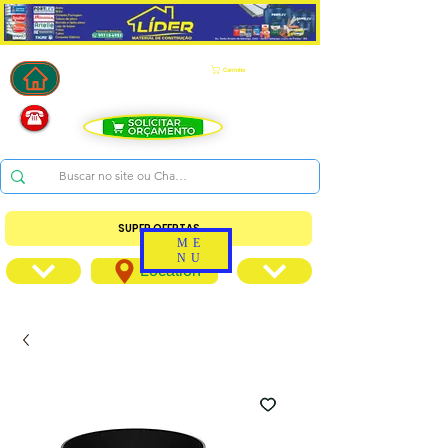
Carrinho
SUPER OFERTAS
ME
NU
Location