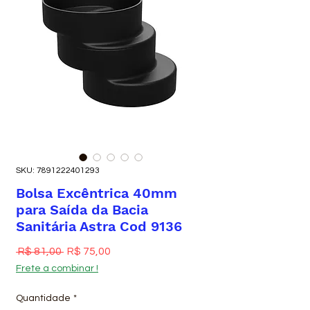
SKU: 7891222401293
Bolsa Excêntrica 40mm
para Saída da Bacia
Sanitária Astra Cod 9136
Preço normal
Preço promocional
 R$ 81,00 
R$ 75,00
Frete a combinar !
Quantidade
*