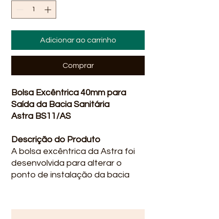
Adicionar ao carrinho
Comprar
Bolsa Excêntrica 40mm para
Saída da Bacia Sanitária
Astra BS11/AS
Descrição do Produto
A bolsa excêntrica da Astra foi
desenvolvida para alterar o
ponto de instalação da bacia
sanitária, podendo deslocar em
até 40mm a instalação. Ela é
ideal para caso de instalações