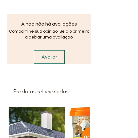
Controle Ventilador Comercial
Bivolt Preto Para Teto,Potenci A
127v/150w E 220v/300w,A
Ainda não há avaliações
A.Santos Oferece As Melhores
Compartilhe sua opinião. Seja o primeiro
Solu Coes Em Materiais Eletricos
a deixar uma avaliação.
Do Mercado...
Avaliar
Produtos relacionados