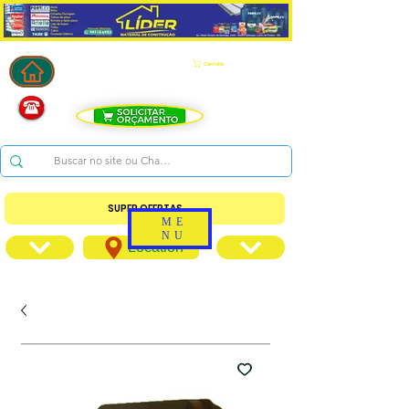
Carrinho
SUPER OFERTAS
ME
NU
Location