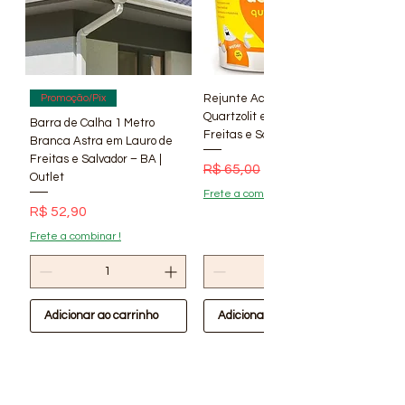
Rejunte Acrílico Branco 1 kg
Promoção/Pix
Quartzolit em Lauro de
Barra de Calha 1 Metro
Freitas e Salvador – BA | Lí
Branca Astra em Lauro de
Freitas e Salvador – BA |
Preço normal
Preço promocional
R$ 65,00
R$ 56,90
Outlet
Frete a combinar !
Preço
R$ 52,90
Frete a combinar !
Adicionar ao carrinho
Adicionar ao carrinho