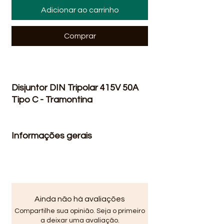
Adicionar ao carrinho
Comprar
Disjuntor DIN Tripolar 415V 50A
Tipo C - Tramontina
Informações gerais
Voltagem
110/22
0V - BV
Produto
Disjunto
r DIN
Ainda não há avaliações
Tipo de disjuntor
Termo
Compartilhe sua opinião. Seja o primeiro
magnét
a deixar uma avaliação.