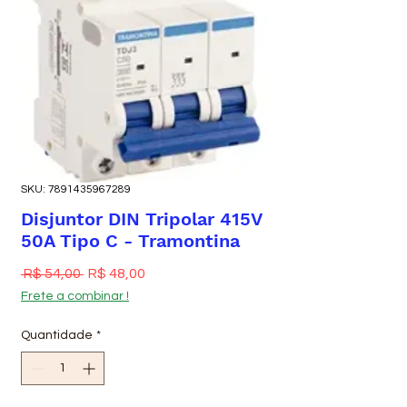
SKU: 7891435967289
Disjuntor DIN Tripolar 415V
50A Tipo C - Tramontina
Preço normal
Preço promocional
 R$ 54,00 
R$ 48,00
Frete a combinar !
Quantidade
*