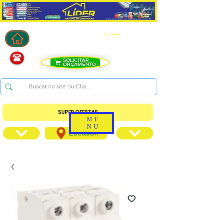
Carrinho
SUPER OFERTAS
ME
NU
Location