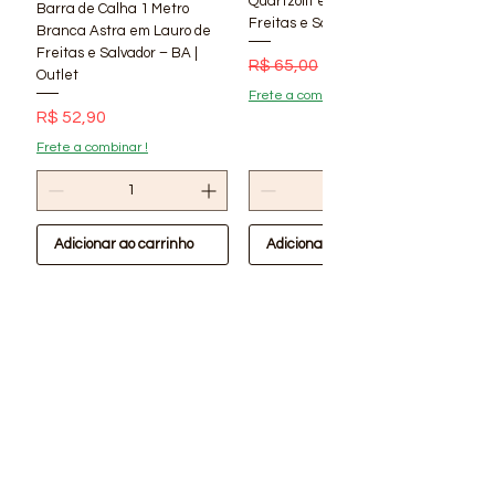
Quartzolit em Lauro de
Barra de Calha 1 Metro
Freitas e Salvador – BA | Lí
60898
Branca Astra em Lauro de
Freitas e Salvador – BA |
Preço normal
Preço promocional
R$ 65,00
R$ 56,90
Outlet
Frete a combinar !
Preço
R$ 52,90
Frete a combinar !
Adicionar ao carrinho
Adicionar ao carrinho