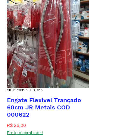
SKU: 7908393101652
Engate Flexível Trançado
60cm JR Metais COD
000622
Preço
R$ 26,00
Frete a combinar !