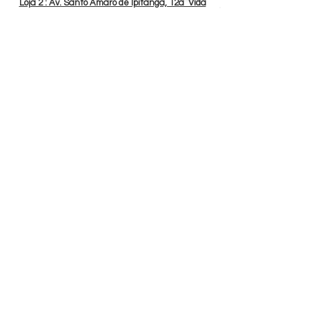
Loja 2 : Av. Santo Amaro de Ipitanga, 12a Vida
Nova.
Entre em contato
+55 (71) 99742-4491
+55 (71) 9710-6925
contatocenterlider@gmail.com
Formulário de Inscrição
Assinaturas