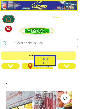
Carrinho
SUPER OFERTAS
ME
NU
Location