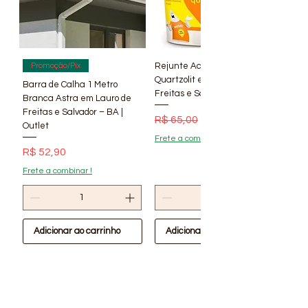
Youtube. Fotos Meramente
Ilustrativas !Verifique
disponibilidade de estoque em
nossas Lojas
Rejunte Acrílico Branco 1 kg
Promoção/Pix
Quartzolit em Lauro de
Barra de Calha 1 Metro
Freitas e Salvador – BA | Lí
Branca Astra em Lauro de
Freitas e Salvador – BA |
Preço normal
Preço promocional
R$ 65,00
R$ 56,90
Outlet
Frete a combinar !
Preço
R$ 52,90
Frete a combinar !
Adicionar ao carrinho
Adicionar ao carrinho