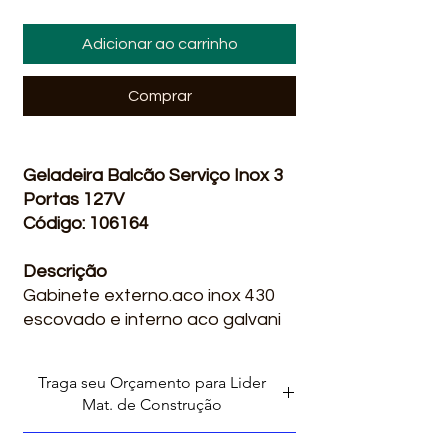
Adicionar ao carrinho
Comprar
Geladeira Balcão Serviço Inox 3
Portas 127V
Código: 106164
Descrição
Gabinete externo.aco inox 430
escovado e interno aco galvani
zado.1nivel de prateleira
c/regulagem.dim:2,00x0,62x0,85
Traga seu Orçamento para Lider
mts+ 0,10 frontao.temperatura
Mat. de Construção
+1 a 7 graus.