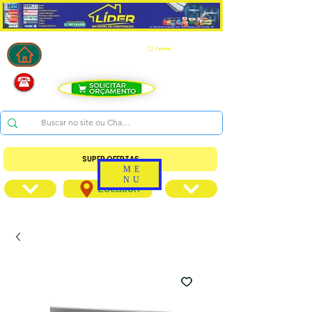
Carrinho
SUPER OFERTAS
ME
NU
Location