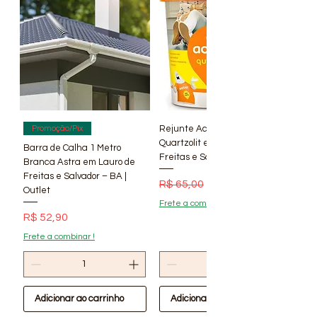
por encomenda com prazo de
entrega a ser negociado....
Rejunte Acrílico Branco 1 kg
Promoção/Pix
Quartzolit em Lauro de
Barra de Calha 1 Metro
Freitas e Salvador – BA | Lí
Branca Astra em Lauro de
Freitas e Salvador – BA |
Preço normal
Preço promocional
R$ 65,00
R$ 56,90
Outlet
Frete a combinar !
Preço
R$ 52,90
Frete a combinar !
Adicionar ao carrinho
Adicionar ao carrinho