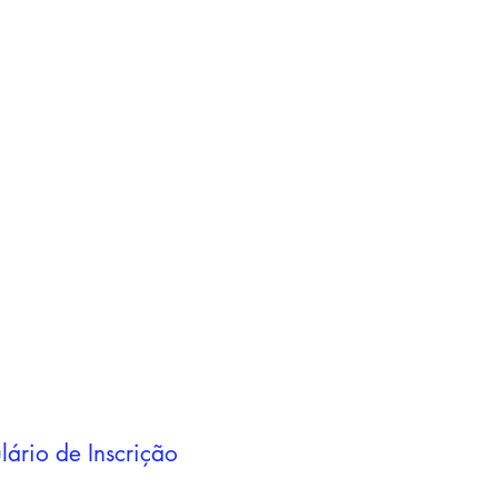
Adicionar ao
carrinho
Adicionar ao
carrinho
lário de Inscrição