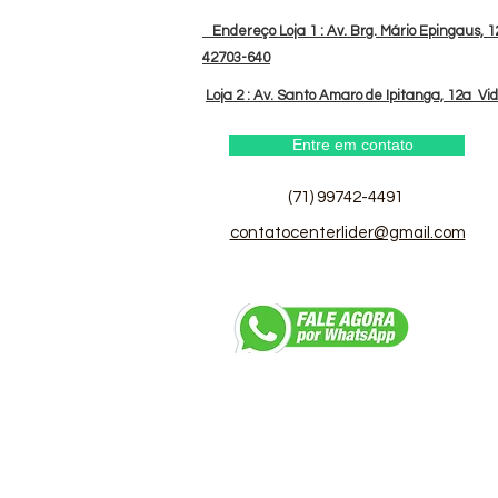
Endereço Loja 1 : Av. Brg. Mário Epingaus, 12
42703-640
Loja 2 : Av. Santo Amaro de Ipitanga, 12a Vi
Entre em contato
(71) 99742-4491
contatocenterlider@gmail.com