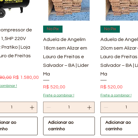
ualização rápida
Visualização rápida
Visualização rá
No Pix
No Pix
ompressor de
 1,5HP 220V
Aduela de Angelim
Aduela de Angel
 Pratiko | Loja
18cm sem Alizar em
20cm sem Alizar
uro de Freitas
Lauro de Freitas e
Lauro de Freitas
Salvador – BA | Líder
Salvador – BA | L
Ma
Ma
 normal
Preço promocional
80,00
R$ 1.580,00
combinar !
Preço
Preço
R$ 520,00
R$ 520,00
Frete a combinar !
Frete a combinar !
ionar ao
Adicionar ao
Adicionar ao
inho
carrinho
carrinho