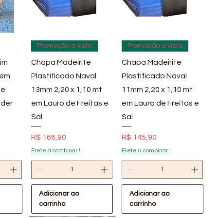
pida
Visualização rápida
Visualização rápida
Promoção a vista
Promoção a vista
im
Chapa Madeirite
Chapa Madeirite
 em
Plastificado Naval
Plastificado Naval
 e
13mm 2,20 x 1,10 mt
11mm 2,20 x 1,10 mt
íder
em Lauro de Freitas e
em Lauro de Freitas e
Sal
Sal
Preço
Preço
R$ 166,90
R$ 145,90
Frete a combinar !
Frete a combinar !
Adicionar ao
Adicionar ao
carrinho
carrinho