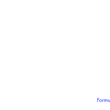
inho
carrinho
Adicionar ao
carrinho
Formu