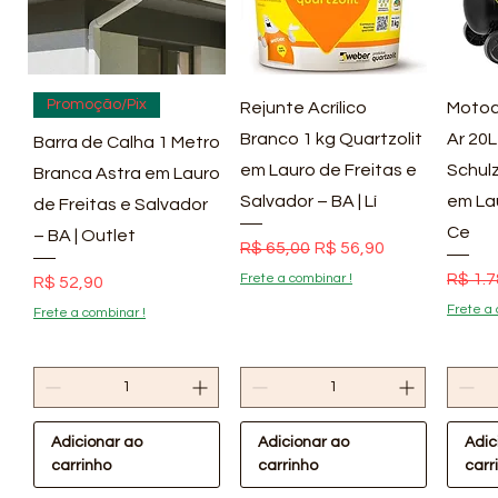
Visualização rápida
Visualização rápida
Vis
Promoção/Pix
Rejunte Acrílico
Motoc
Branco 1 kg Quartzolit
Ar 20L
Barra de Calha 1 Metro
em Lauro de Freitas e
Schulz
Branca Astra em Lauro
Salvador – BA | Lí
em La
de Freitas e Salvador
Ce
– BA | Outlet
Preço normal
Preço promocional
R$ 65,00
R$ 56,90
Preço
R$ 1.7
Frete a combinar !
Preço
R$ 52,90
Frete a 
Frete a combinar !
Adicionar ao
Adicionar ao
Adic
carrinho
carrinho
carr