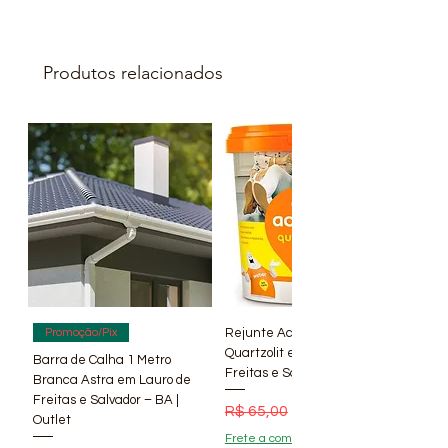
Produtos relacionados
Rejunte Acrílico Branco 1 kg
Promoção/Pix
Quartzolit em Lauro de
Barra de Calha 1 Metro
Freitas e Salvador – BA | Lí
Branca Astra em Lauro de
Freitas e Salvador – BA |
Preço normal
Preço promocional
R$ 65,00
R$ 56,90
Outlet
Frete a combinar !