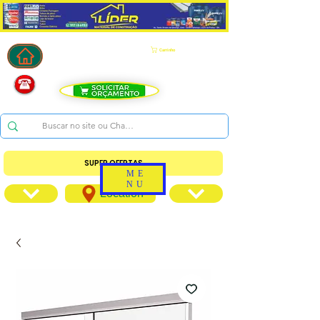
Carrinho
SUPER OFERTAS
ME
NU
Location