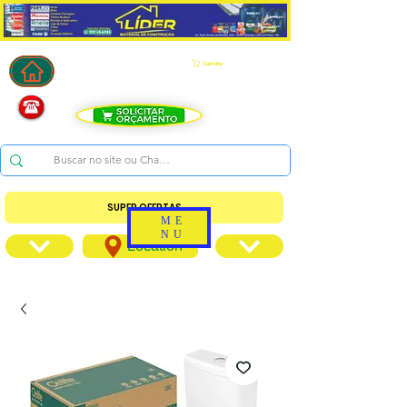
Carrinho
SUPER OFERTAS
ME
NU
Location