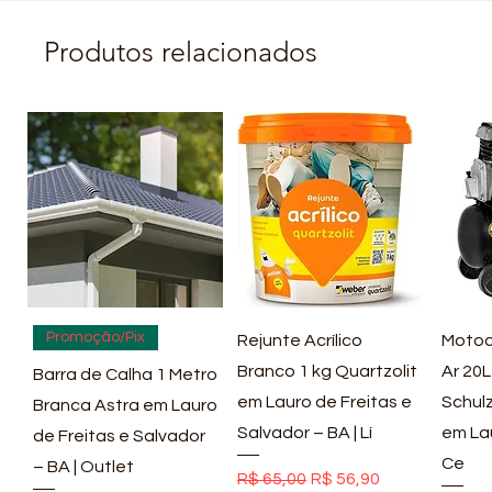
Produtos relacionados
Visualização rápida
Visualização rápida
Vis
Promoção/Pix
Rejunte Acrílico
Motoc
Branco 1 kg Quartzolit
Ar 20L
Barra de Calha 1 Metro
em Lauro de Freitas e
Schulz
Branca Astra em Lauro
Salvador – BA | Lí
em La
de Freitas e Salvador
Ce
– BA | Outlet
Preço normal
Preço promocional
R$ 65,00
R$ 56,90