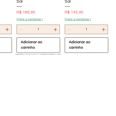
Sal
Sal
Preço
Preço
R$ 166,90
R$ 145,90
Frete a combinar !
Frete a combinar !
Adicionar ao
Adicionar ao
carrinho
carrinho
pida
Visualização rápida
Visualização rápida
Oferta Confira !
Oferta Confira !
VC
Cabeceira de PVC
cópia de Suporte de