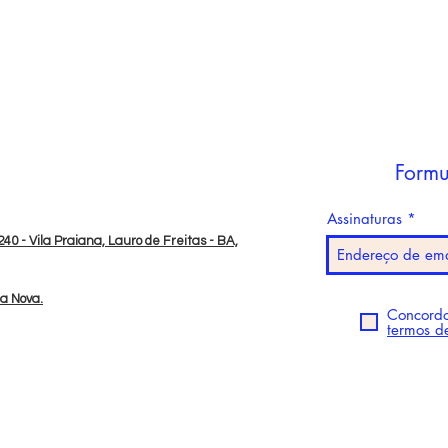
Formu
Assinaturas
40 - Vila Praiana, Lauro de Freitas - BA,
da Nova.
Concordo
termos d