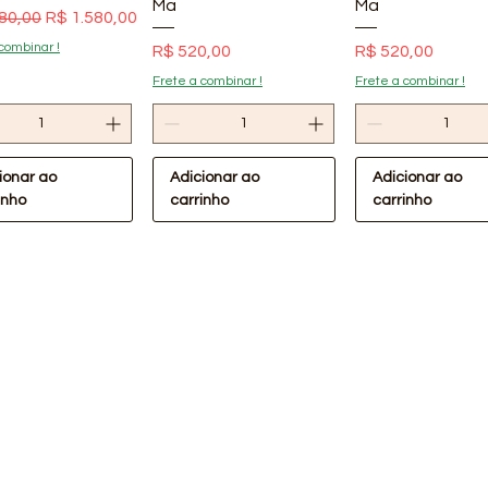
Ma
Ma
 normal
Preço promocional
80,00
R$ 1.580,00
combinar !
Preço
Preço
R$ 520,00
R$ 520,00
Frete a combinar !
Frete a combinar !
ionar ao
Adicionar ao
Adicionar ao
inho
carrinho
carrinho
ualização rápida
Visualização rápida
Visualização rá
Oferta Confira !
lástica Preta
Lona Plástica Preta
m 40kg Lonax
4x110m 30kg Lonax
Cabeceira de P