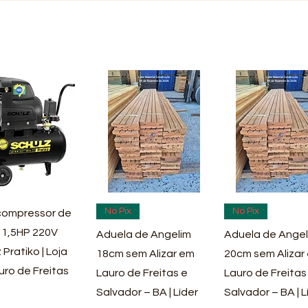
ualização rápida
Visualização rápida
Visualização rá
No Pix
No Pix
ompressor de
 1,5HP 220V
Aduela de Angelim
Aduela de Angel
 Pratiko | Loja
18cm sem Alizar em
20cm sem Alizar
uro de Freitas
Lauro de Freitas e
Lauro de Freitas
Salvador – BA | Líder
Salvador – BA | L