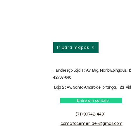
Ir para mapas
Endereço Loja 1 : Av. Brg. Mário Epingaus, 12
42703-640
Loja 2 : Av. Santo Amaro de Ipitanga, 12a Vi
Entre em contato
(71) 99742-4491
contatocenterlider@gmail.com