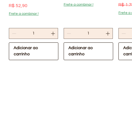
Preço
R$ 1.7
Frete a combinar !
Preço
R$ 52,90
Frete a 
Frete a combinar !
Adicionar ao
Adicionar ao
Adic
carrinho
carrinho
carr
Visualização rápida
Visualização rápida
Visualização rápida
Visualização rápida
Vis
Promoção / Pix
Oferta Confira !
Oferta Confira !
Lona Plástica Preta
Lona P
para Obra e Pintura
4x110
Chapa Madeirite Rosa
Suporte de PVC
Bocal de PVC Pluvial