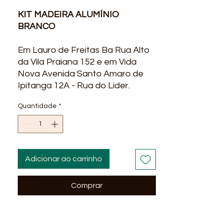
KIT MADEIRA ALUMÍNIO
BRANCO
Em Lauro de Freitas Ba Rua Alto
da Vila Praiana 152 e em Vida
Nova Avenida Santo Amaro de
Ipitanga 12A - Rua do Lider.
Melhores preços, rapidez na
Quantidade
*
entrega qualidade, ofertas e
promoções? você encontra na
Líder Material para construção.
Entregamos em alguns bairros
em Salvador Ba : Stella Maris,
Adicionar ao carrinho
Itapua, Praia do Flamengo, Stiep,
Paralela, São Cristovão, portão,
Comprar
Vida Nova, Alphaville Litoral Norte
, Abrantes, Itinga, Portão, Vilas do
Atlantico, Buraquinho, Miragem,