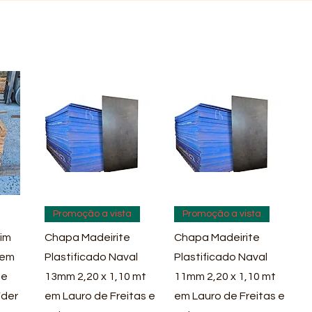
pida
Visualização rápida
Visualização rápida
Promoção a vista
Promoção a vista
im
Chapa Madeirite
Chapa Madeirite
 em
Plastificado Naval
Plastificado Naval
 e
13mm 2,20 x 1,10 mt
11mm 2,20 x 1,10 mt
íder
em Lauro de Freitas e
em Lauro de Freitas e