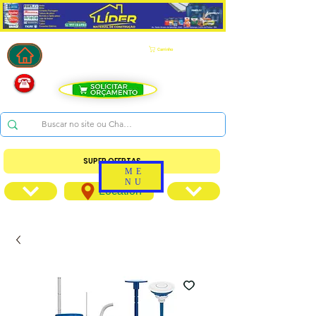
Carrinho
SUPER OFERTAS
ME
NU
Location