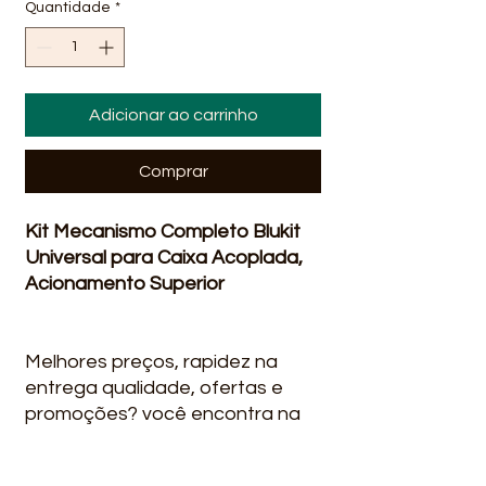
Quantidade
*
Adicionar ao carrinho
Comprar
Kit Mecanismo Completo Blukit
Universal para Caixa Acoplada,
Acionamento Superior
Melhores preços, rapidez na
entrega qualidade, ofertas e
promoções? você encontra na
Líder Material para construção
Em Lauro de Freitas Ba Av. Brg.