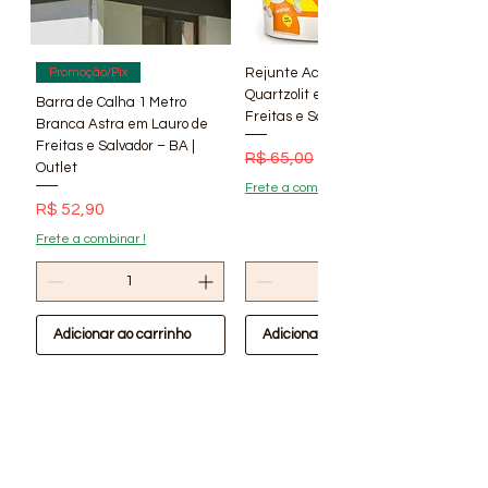
sociais: Instagram, Facebook,
Youtube. Fotos Meramente
Ilustrativas !Verifique
Rejunte Acrílico Branco 1 kg
Promoção/Pix
disponibilidade de estoque em
Quartzolit em Lauro de
Barra de Calha 1 Metro
Freitas e Salvador – BA | Lí
nossas Lojas
Branca Astra em Lauro de
Freitas e Salvador – BA |
Preço normal
Preço promocional
R$ 65,00
R$ 56,90
Outlet
Frete a combinar !
Preço
R$ 52,90
Frete a combinar !
Adicionar ao carrinho
Adicionar ao carrinho