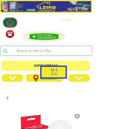
Carrinho
SUPER OFERTAS
ME
NU
Location