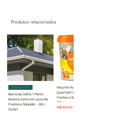
Produtos relacionados
Rejunte Acrílico Branco 1 kg
Promoção/Pix
Quartzolit em Lauro de
Barra de Calha 1 Metro
Freitas e Salvador – BA | Lí
Branca Astra em Lauro de
Freitas e Salvador – BA |
Preço normal
Preço promocional
R$ 65,00
R$ 56,90
Outlet