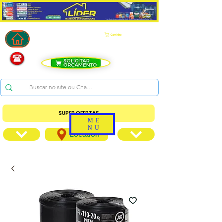
Carrinho
SUPER OFERTAS
ME
NU
Location