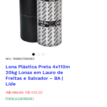
SKU: 7898627060063
Lona Plástica Preta 4x110m
20kg Lonax em Lauro de
Freitas e Salvador – BA |
Líde
Preço normal
Preço promocional
 R$ 490,00 
R$ 430,00
Frete a combinar !