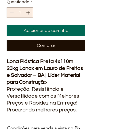
Quantidade
*
Adicionar ao carrinho
Comprar
Lona Plástica Preta 4x110m
20kg Lonax em Lauro de Freitas
e Salvador – BA | Líder Material
para Construçã
o
Proteção, Resistência e
Versatilidade com os Melhores
Preços e Rapidez na Entrega!
Procurando melhores preços,
rapidez na entrega, qualidade,
ofertas e promoções? Você
Condições para venda a vista no Pix