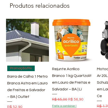
Produtos relacionados
Visualização rápida
Visualização rápida
Vis
Promoção/Pix
Rejunte Acrílico
Motoc
Branco 1 kg Quartzolit
Ar 20L
Barra de Calha 1 Metro
em Lauro de Freitas e
Schulz
Branca Astra em Lauro
Salvador – BA | Lí
em La
de Freitas e Salvador
Ce
– BA | Outlet
Preço normal
Preço promocional
R$ 65,00
R$ 56,90
Preço
R$ 1.7
Frete a combinar !
Preço
R$ 52,90