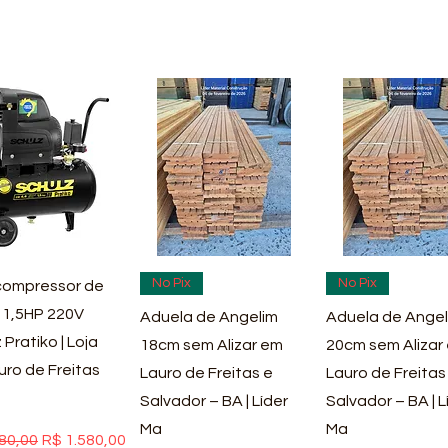
ualização rápida
Visualização rápida
Visualização rá
No Pix
No Pix
ompressor de
 1,5HP 220V
Aduela de Angelim
Aduela de Angel
 Pratiko | Loja
18cm sem Alizar em
20cm sem Alizar
uro de Freitas
Lauro de Freitas e
Lauro de Freitas
Salvador – BA | Líder
Salvador – BA | L
Ma
Ma
 normal
Preço promocional
80,00
R$ 1.580,00