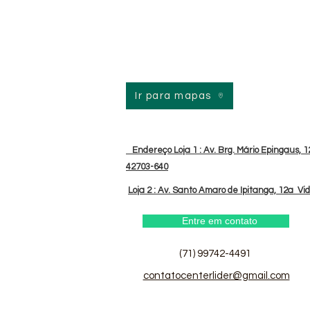
Ir para mapas
Endereço Loja 1 : Av. Brg. Mário Epingaus, 12
42703-640
Loja 2 : Av. Santo Amaro de Ipitanga, 12a Vi
Entre em contato
(71) 99742-4491
contatocenterlider@gmail.com