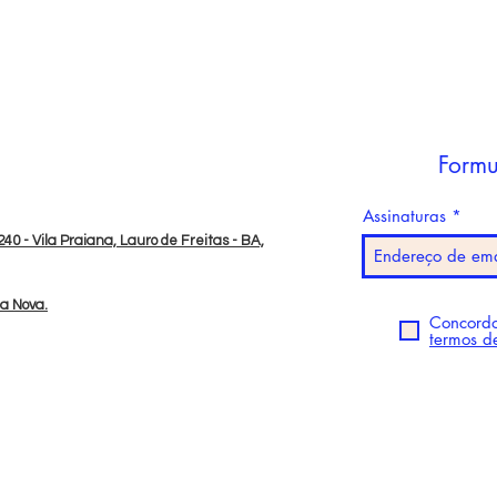
Formu
Assinaturas
40 - Vila Praiana, Lauro de Freitas - BA,
da Nova.
Concordo
termos d