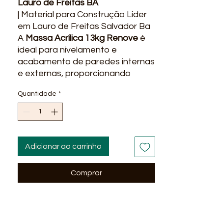
Lauro de Freitas BA
| Material para Construção Líder
em Lauro de Freitas Salvador Ba
A
Massa Acrílica 13kg Renove
é
ideal para nivelamento e
acabamento de paredes internas
e externas, proporcionando
superfícies lisas, uniformes e
Quantidade
*
prontas para pintura com
excelente rendimento e
aderência.
Indicada para obras e reformas,
oferece fácil aplicação, ótimo
Adicionar ao carrinho
lixamento e acabamento
profissional.
Comprar
🔧
Características do Produto:
• Marca: Renove
• Produto: Massa Acrílica
• Embalagem: 13 kg