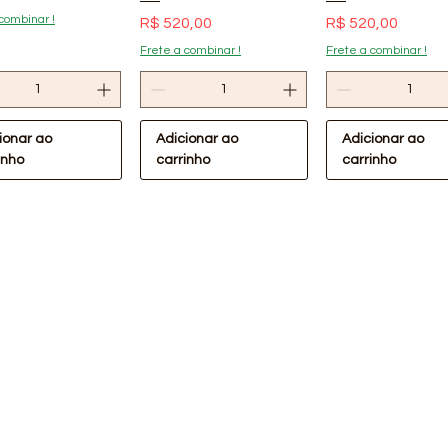
combinar !
Preço
Preço
R$ 520,00
R$ 520,00
Frete a combinar !
Frete a combinar !
ionar ao
Adicionar ao
Adicionar ao
inho
carrinho
carrinho
ualização rápida
Visualização rápida
Visualização rá
Oferta Confira !
lástica Preta
Lona Plástica Preta
m 40kg Lonax
4x110m 30kg Lonax
Cabeceira de P