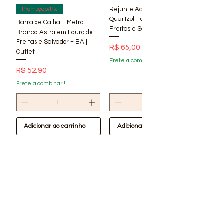
Tipo de Lâmpada:Sobrepor
Rejunte Acrílico Branco 1 kg
Promoção/Pix
Cor: Branca
Quartzolit em Lauro de
Barra de Calha 1 Metro
Freitas e Salvador – BA | Lí
Vida útil: 25.000/h
Branca Astra em Lauro de
Temperatura de cor:6500K
Freitas e Salvador – BA |
Preço normal
Preço promocional
R$ 65,00
R$ 56,90
Outlet
Tensão: 110/220VCA
Frete a combinar !
Preço
R$ 52,90
Frete a combinar !
Adicionar ao carrinho
Adicionar ao carrinho