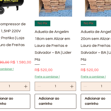
ualização rápida
Visualização rápida
Visualização rá
No Pix
No Pix
ompressor de
 1,5HP 220V
Aduela de Angelim
Aduela de Angel
 Pratiko | Loja
18cm sem Alizar em
20cm sem Alizar
uro de Freitas
Lauro de Freitas e
Lauro de Freitas
Salvador – BA | Líder
Salvador – BA | L
Ma
Ma
 normal
Preço promocional
80,00
R$ 1.580,00
combinar !
Preço
Preço
R$ 520,00
R$ 520,00
Frete a combinar !
Frete a combinar !
ionar ao
Adicionar ao
Adicionar ao
inho
carrinho
carrinho