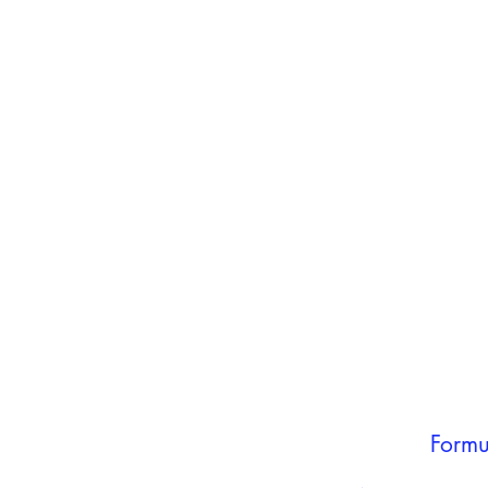
inho
carrinho
Adicionar ao
carrinho
Formu