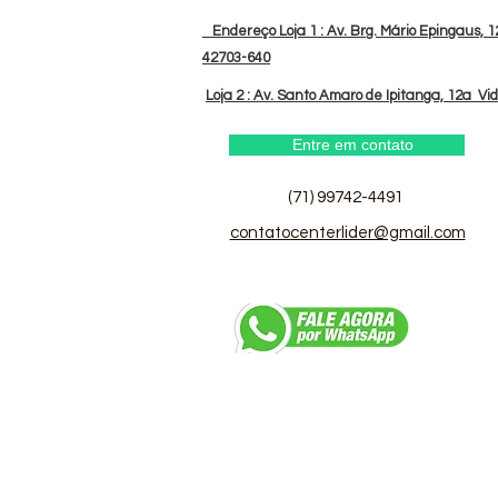
Endereço Loja 1 : Av. Brg. Mário Epingaus, 12
42703-640
Loja 2 : Av. Santo Amaro de Ipitanga, 12a Vi
Entre em contato
(71) 99742-4491
contatocenterlider@gmail.com