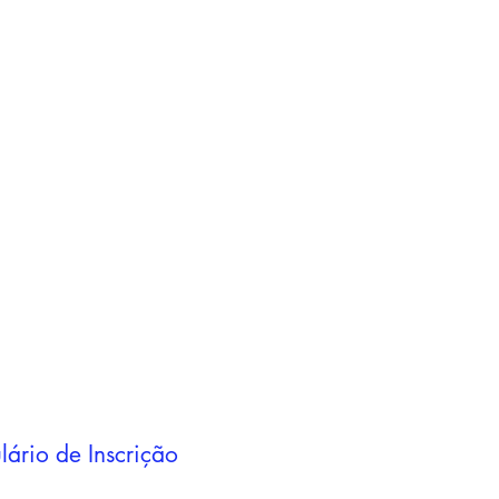
Adicionar ao
carrinho
Adicionar ao
carrinho
lário de Inscrição