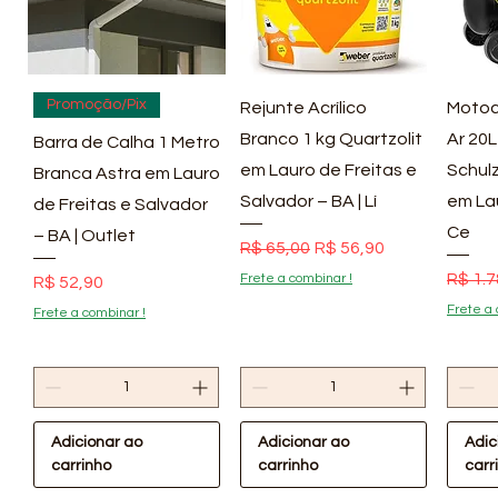
Visualização rápida
Visualização rápida
Vis
Promoção/Pix
Rejunte Acrílico
Motoc
Branco 1 kg Quartzolit
Ar 20L
Barra de Calha 1 Metro
em Lauro de Freitas e
Schulz
Branca Astra em Lauro
Salvador – BA | Lí
em La
de Freitas e Salvador
Ce
– BA | Outlet
Preço normal
Preço promocional
R$ 65,00
R$ 56,90
Preço
R$ 1.7
Frete a combinar !
Preço
R$ 52,90
Frete a 
Frete a combinar !
Adicionar ao
Adicionar ao
Adic
carrinho
carrinho
carr