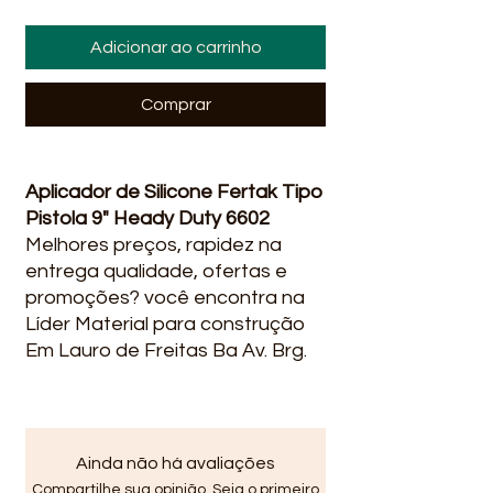
Adicionar ao carrinho
Comprar
Aplicador de Silicone Fertak Tipo
Pistola 9" Heady Duty 6602
Melhores preços, rapidez na
entrega qualidade, ofertas e
promoções? você encontra na
Líder Material para construção
Em Lauro de Freitas Ba Av. Brg.
Mário Epingaus, 133/1240 - Vila
Praiana, Lauro de Freitas -
BA em Vida Nova Avenida Santo
Amaro de Ipitanga, R. do Lider,
Ainda não há avaliações
2240, Lauro de Freitas - BA,
Compartilhe sua opinião. Seja o primeiro