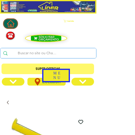
Carrinho
SUPER OFERTAS
ME
NU
Location