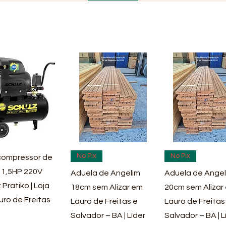
ualização rápida
Visualização rápida
Visualização rá
No Pix
No Pix
ompressor de
 1,5HP 220V
Aduela de Angelim
Aduela de Angel
 Pratiko | Loja
18cm sem Alizar em
20cm sem Alizar
uro de Freitas
Lauro de Freitas e
Lauro de Freitas
Salvador – BA | Líder
Salvador – BA | L