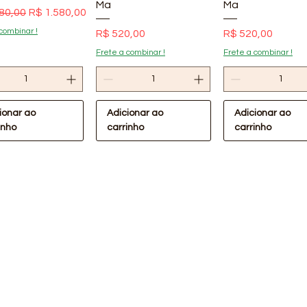
Ma
Ma
 normal
Preço promocional
80,00
R$ 1.580,00
combinar !
Preço
Preço
R$ 520,00
R$ 520,00
Frete a combinar !
Frete a combinar !
ionar ao
Adicionar ao
Adicionar ao
inho
carrinho
carrinho
ualização rápida
Visualização rápida
Visualização rá
Oferta Confira !
lástica Preta
Lona Plástica Preta
m 40kg Lonax
4x110m 30kg Lonax