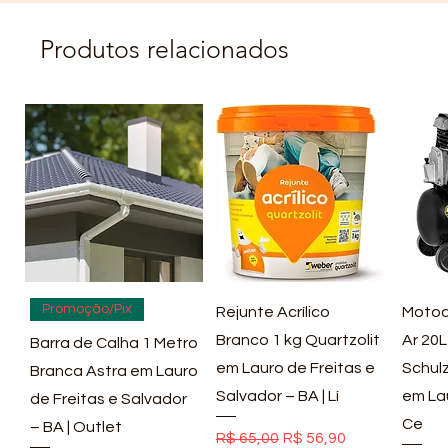
Produtos relacionados
Visualização rápida
Visualização rápida
Vis
Promoção/Pix
Rejunte Acrílico
Motoc
Branco 1 kg Quartzolit
Ar 20L
Barra de Calha 1 Metro
em Lauro de Freitas e
Schulz
Branca Astra em Lauro
Salvador – BA | Lí
em La
de Freitas e Salvador
Ce
– BA | Outlet
Preço normal
Preço promocional
R$ 65,00
R$ 56,90