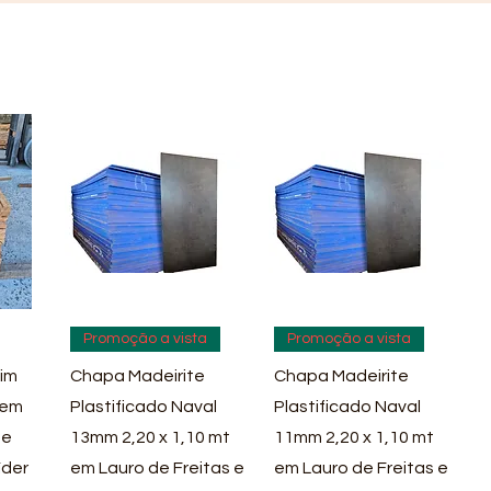
pida
Visualização rápida
Visualização rápida
Promoção a vista
Promoção a vista
im
Chapa Madeirite
Chapa Madeirite
 em
Plastificado Naval
Plastificado Naval
 e
13mm 2,20 x 1,10 mt
11mm 2,20 x 1,10 mt
íder
em Lauro de Freitas e
em Lauro de Freitas e