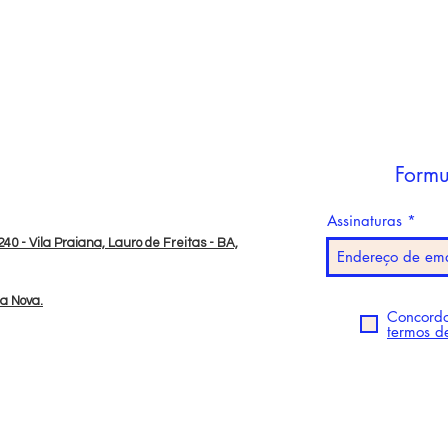
Formu
Assinaturas
40 - Vila Praiana, Lauro de Freitas - BA,
da Nova.
Concordo
termos d