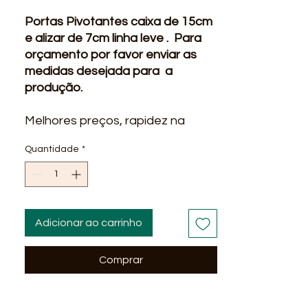
Portas Pivotantes caixa de 15cm
e alizar de 7cm linha leve . Para
orçamento por favor enviar as
medidas desejada para a
produção.
Melhores preços, rapidez na
entrega qualidade, ofertas e
Quantidade
*
promoções? você encontra na
Líder Material para construção
em Lauro de Freitas e Vida Nova
Ba . Entregamos em alguns
bairros em Salvador Ba : Stella
Adicionar ao carrinho
Maris, Itapua, Praia do Flamengo,
Stiep, Paralela, São Cristovão,
Comprar
Piata ...
OBS : Valores somente para