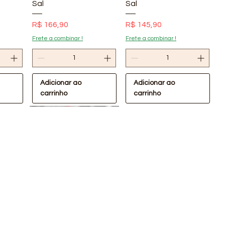
Sal
Sal
Preço
Preço
R$ 166,90
R$ 145,90
Frete a combinar !
Frete a combinar !
Adicionar ao
Adicionar ao
carrinho
carrinho
pida
Visualização rápida
Visualização rápida
Oferta Confira !
Oferta Confira !