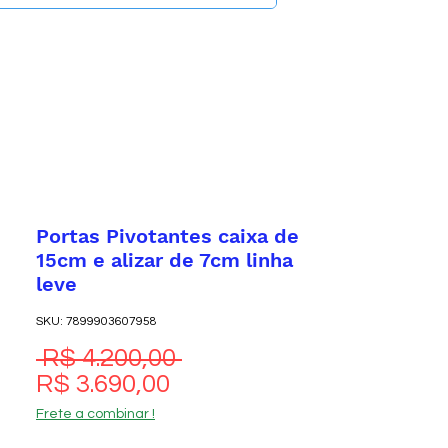
Portas Pivotantes caixa de
15cm e alizar de 7cm linha
leve
SKU: 7899903607958
Preço normal
 R$ 4.200,00 
Preço promocional
R$ 3.690,00
Frete a combinar !