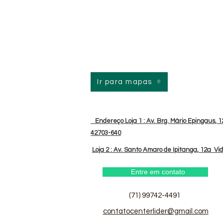
Ir para mapas
Endereço Loja 1 : Av. Brg. Mário Epingaus, 12
42703-640
Loja 2 : Av. Santo Amaro de Ipitanga, 12a Vi
Entre em contato
(71) 99742-4491
contatocenterlider@gmail.com