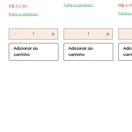
Preço
R$ 1.7
Frete a combinar !
Preço
R$ 52,90
Frete a 
Frete a combinar !
Adicionar ao
Adicionar ao
Adic
carrinho
carrinho
carr
Visualização rápida
Visualização rápida
Visualização rápida
Visualização rápida
Vis
Promoção / Pix
Oferta Confira !
Oferta Confira !
Lona Plástica Preta
Lona P
para Obra e Pintura
4x110