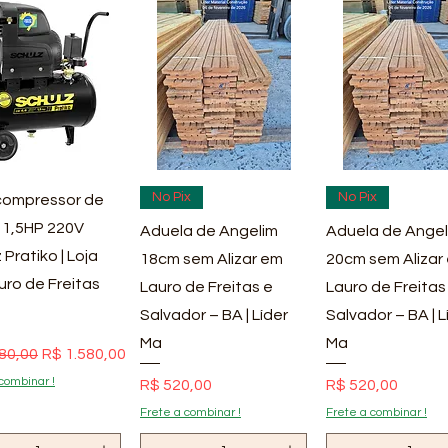
ualização rápida
Visualização rápida
Visualização rá
No Pix
No Pix
ompressor de
 1,5HP 220V
Aduela de Angelim
Aduela de Angel
 Pratiko | Loja
18cm sem Alizar em
20cm sem Alizar
uro de Freitas
Lauro de Freitas e
Lauro de Freitas
Salvador – BA | Líder
Salvador – BA | L
Ma
Ma
 normal
Preço promocional
80,00
R$ 1.580,00
combinar !
Preço
Preço
R$ 520,00
R$ 520,00
Frete a combinar !
Frete a combinar !