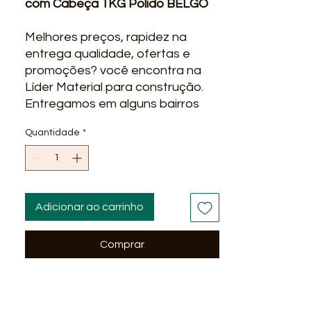
com Cabeça 1KG Polido BELGO
Melhores preços, rapidez na
entrega qualidade, ofertas e
promoções? você encontra na
Líder Material para construção.
Entregamos em alguns bairros
em Salvador Ba : Stella Maris,
Quantidade
*
Itapua, Praia do Flamengo, Stiep,
Paralela, São Cristovão...
OBS :
Valores somente para
vendas atráves do site ou redes
Adicionar ao carrinho
sociais: Instagram, Facebook,
Youtube. Fotos Meramente
Comprar
Ilustrativas !Verifique
disponibilidade de estoque em
nossas Lojas