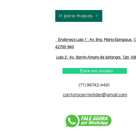
Ir para mapas
Endereço Loja 1 : Av. Brg. Mário Epingaus, 12
42703-640
Loja 2 : Av. Santo Amaro de Ipitanga, 12a Vi
Entre em contato
(71) 99742-4491
contatocenterlider@gmail.com