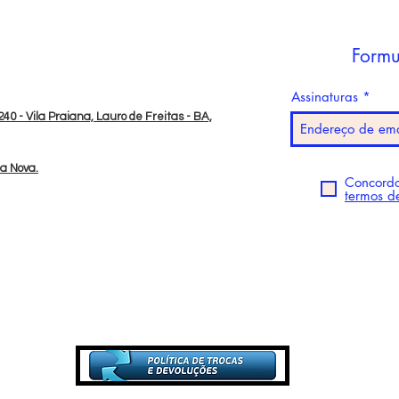
Formu
Assinaturas
40 - Vila Praiana, Lauro de Freitas - BA,
da Nova.
Concordo
termos d