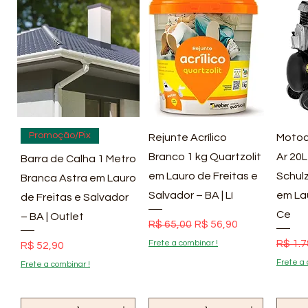
Visualização rápida
Visualização rápida
Vis
Promoção/Pix
Rejunte Acrílico
Motoc
Branco 1 kg Quartzolit
Ar 20L
Barra de Calha 1 Metro
em Lauro de Freitas e
Schulz
Branca Astra em Lauro
Salvador – BA | Lí
em La
de Freitas e Salvador
Ce
– BA | Outlet
Preço normal
Preço promocional
R$ 65,00
R$ 56,90
Preço
R$ 1.7
Frete a combinar !
Preço
R$ 52,90
Frete a 
Frete a combinar !