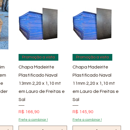
pida
Visualização rápida
Visualização rápida
Promoção a vista
Promoção a vista
im
Chapa Madeirite
Chapa Madeirite
 em
Plastificado Naval
Plastificado Naval
 e
13mm 2,20 x 1,10 mt
11mm 2,20 x 1,10 mt
íder
em Lauro de Freitas e
em Lauro de Freitas e
Sal
Sal
Preço
Preço
R$ 166,90
R$ 145,90
Frete a combinar !
Frete a combinar !