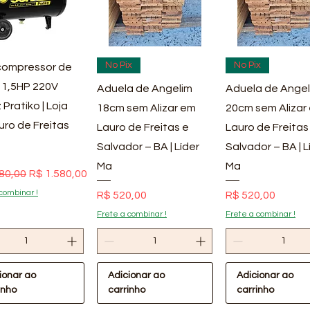
ualização rápida
Visualização rápida
Visualização rá
No Pix
No Pix
ompressor de
 1,5HP 220V
Aduela de Angelim
Aduela de Angel
 Pratiko | Loja
18cm sem Alizar em
20cm sem Alizar
uro de Freitas
Lauro de Freitas e
Lauro de Freitas
Salvador – BA | Líder
Salvador – BA | L
Ma
Ma
 normal
Preço promocional
80,00
R$ 1.580,00
combinar !
Preço
Preço
R$ 520,00
R$ 520,00
Frete a combinar !
Frete a combinar !
ionar ao
Adicionar ao
Adicionar ao
inho
carrinho
carrinho