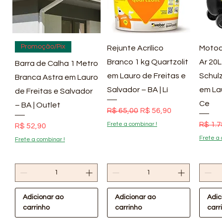
Visualização rápida
Visualização rápida
Vis
Promoção/Pix
Rejunte Acrílico
Motoc
Branco 1 kg Quartzolit
Ar 20L
Barra de Calha 1 Metro
em Lauro de Freitas e
Schulz
Branca Astra em Lauro
Salvador – BA | Lí
em La
de Freitas e Salvador
Ce
– BA | Outlet
Preço normal
Preço promocional
R$ 65,00
R$ 56,90
Preço
R$ 1.7
Frete a combinar !
Preço
R$ 52,90
Frete a 
Frete a combinar !
Adicionar ao
Adicionar ao
Adic
carrinho
carrinho
carr