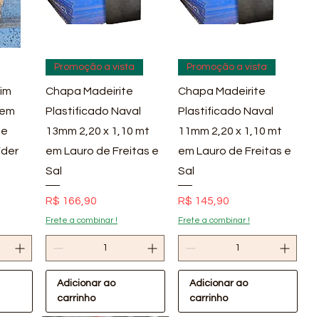
pida
Visualização rápida
Visualização rápida
Promoção a vista
Promoção a vista
im
Chapa Madeirite
Chapa Madeirite
 em
Plastificado Naval
Plastificado Naval
 e
13mm 2,20 x 1,10 mt
11mm 2,20 x 1,10 mt
íder
em Lauro de Freitas e
em Lauro de Freitas e
Sal
Sal
Preço
Preço
R$ 166,90
R$ 145,90
Frete a combinar !
Frete a combinar !
Adicionar ao
Adicionar ao
carrinho
carrinho