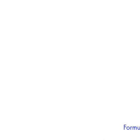
inho
carrinho
Adicionar ao
carrinho
Formu