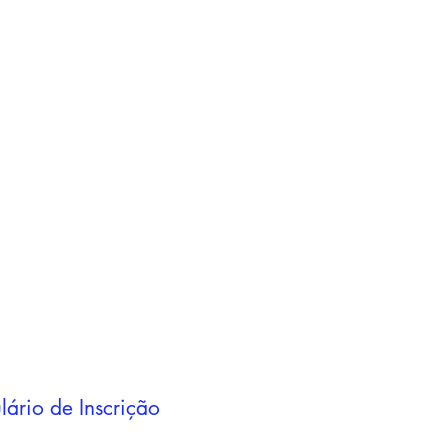
Adicionar ao
carrinho
Adicionar ao
carrinho
lário de Inscrição