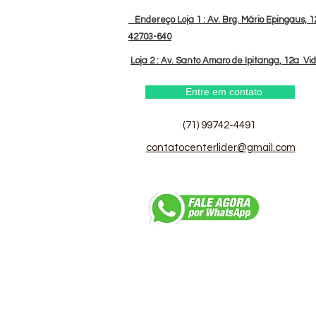
Endereço Loja 1 : Av. Brg. Mário Epingaus, 12
42703-640
Loja 2 : Av. Santo Amaro de Ipitanga, 12a Vi
Entre em contato
(71) 99742-4491
contatocenterlider@gmail.com