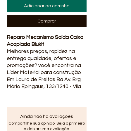
Adicionar ao carrinho
Comprar
Reparo Mecanismo Saída Caixa
Acoplada Blukit
Melhores preços, rapidez na
entrega qualidade, ofertas e
promoções? você encontra na
Líder Material para construção
Em Lauro de Freitas Ba Av. Brg.
Mário Epingaus, 133/1240 - Vila
Praiana, Lauro de Freitas -
BA em Vida Nova Avenida Santo
Amaro de Ipitanga, R. do Lider,
2240, Lauro de Freitas - BA,
Ainda não há avaliações
42700-000 .
Compartilhe sua opinião. Seja o primeiro
a deixar uma avaliação.