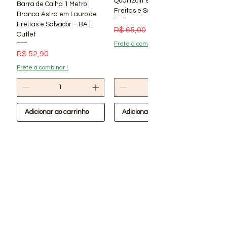
Quartzolit em Lauro de
Barra de Calha 1 Metro
Freitas e Salvador – BA | Lí
Branca Astra em Lauro de
Freitas e Salvador – BA |
Preço normal
Preço promocional
R$ 65,00
R$ 56,90
Outlet
Frete a combinar !
Preço
R$ 52,90
Frete a combinar !
Adicionar ao carrinho
Adicionar ao carrinho