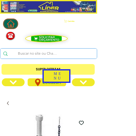
Carrinho
SUPER OFERTAS
ME
NU
Location