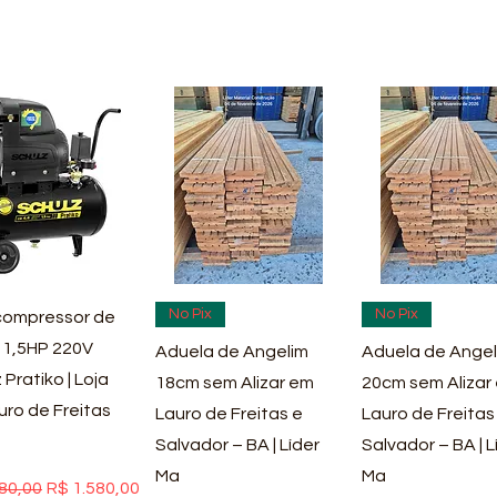
ualização rápida
Visualização rápida
Visualização rá
No Pix
No Pix
ompressor de
 1,5HP 220V
Aduela de Angelim
Aduela de Angel
 Pratiko | Loja
18cm sem Alizar em
20cm sem Alizar
uro de Freitas
Lauro de Freitas e
Lauro de Freitas
Salvador – BA | Líder
Salvador – BA | L
Ma
Ma
 normal
Preço promocional
80,00
R$ 1.580,00