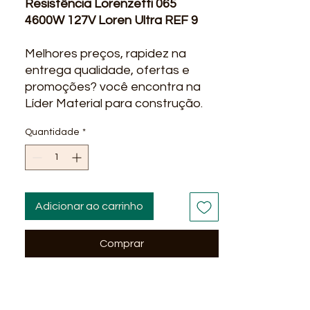
Resistência Lorenzetti 065
4600W 127V Loren Ultra REF 9
Melhores preços, rapidez na
entrega qualidade, ofertas e
promoções? você encontra na
Líder Material para construção.
Entregamos em alguns bairros
Quantidade
*
em Salvador Ba : Stella Maris,
Itapua, Praia do Flamengo, Stiep,
Paralela, São Cristovão, portão,
Vida Nova, Alphaville Litoral Norte
, Abrantes, Itinga, Costa Azul
Adicionar ao carrinho
Salvador...
Comprar
Informações do Produto
Resistência Lorenzetti 065 4600W
127V Loren Ultra
Resistência Lorenzetti 065 4600W