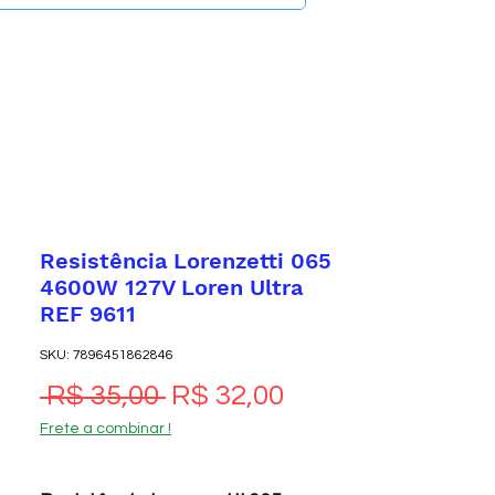
Resistência Lorenzetti 065
4600W 127V Loren Ultra
REF 9611
SKU: 7896451862846
Preço normal
Preço promocio
 R$ 35,00 
R$ 32,00
Frete a combinar !