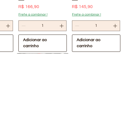
Preço
Preço
R$ 166,90
R$ 145,90
Frete a combinar !
Frete a combinar !
Adicionar ao
Adicionar ao
carrinho
carrinho
pida
Visualização rápida
Visualização rápida
Oferta Confira !
Oferta Confira !
VC
Cabeceira de PVC
cópia de Suporte de