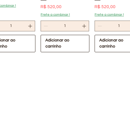
combinar !
Preço
Preço
R$ 520,00
R$ 520,00
Frete a combinar !
Frete a combinar !
ionar ao
Adicionar ao
Adicionar ao
inho
carrinho
carrinho
ualização rápida
Visualização rápida
Visualização rá
Oferta Confira !
lástica Preta
Lona Plástica Preta
m 40kg Lonax
4x110m 30kg Lonax
Cabeceira de P