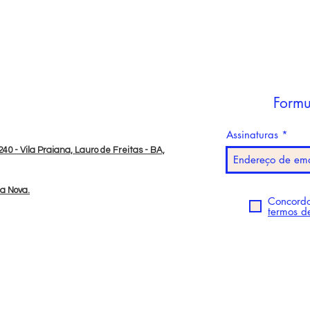
Formu
Assinaturas
40 - Vila Praiana, Lauro de Freitas - BA,
da Nova.
Concordo
termos d