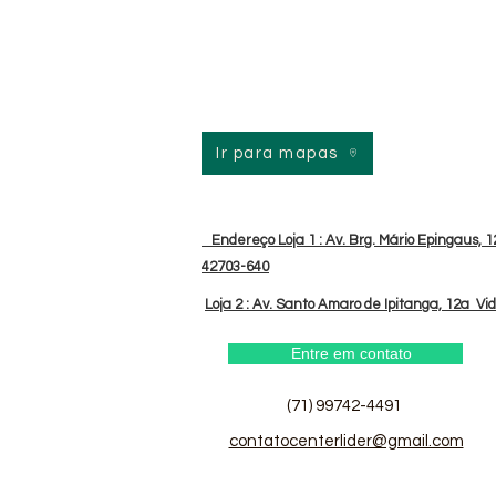
Ir para mapas
Endereço Loja 1 : Av. Brg. Mário Epingaus, 12
42703-640
Loja 2 : Av. Santo Amaro de Ipitanga, 12a Vi
Entre em contato
(71) 99742-4491
contatocenterlider@gmail.com