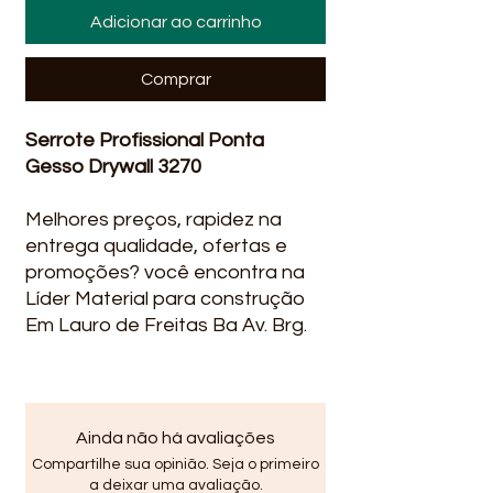
Adicionar ao carrinho
Comprar
Serrote Profissional Ponta
Gesso Drywall 3270
Melhores preços, rapidez na
entrega qualidade, ofertas e
promoções? você encontra na
Líder Material para construção
Em Lauro de Freitas Ba Av. Brg.
Mário Epingaus, 133/1240 - Vila
Praiana, Lauro de Freitas -
BA em Vida Nova Avenida Santo
Amaro de Ipitanga, R. do Lider,
Ainda não há avaliações
2240, Lauro de Freitas - BA,
Compartilhe sua opinião. Seja o primeiro
42700-000 .
a deixar uma avaliação.