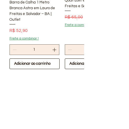
Quartzolit em Lauro de
Barra de Calha 1 Metro
Freitas e Salvador – BA | Lí
Branca Astra em Lauro de
Freitas e Salvador – BA |
Preço normal
Preço promocional
R$ 65,00
R$ 56,90
Outlet
Frete a combinar !
Preço
R$ 52,90
Frete a combinar !
Adicionar ao carrinho
Adicionar ao carrinho