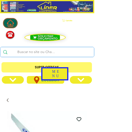
Carrinho
SUPER OFERTAS
ME
NU
Location