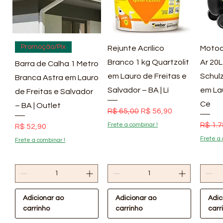
Visualização rápida
Visualização rápida
Vis
Promoção/Pix
Rejunte Acrílico
Motoc
Branco 1 kg Quartzolit
Ar 20L
Barra de Calha 1 Metro
em Lauro de Freitas e
Schulz
Branca Astra em Lauro
Salvador – BA | Lí
em La
de Freitas e Salvador
Ce
– BA | Outlet
Preço normal
Preço promocional
R$ 65,00
R$ 56,90
Preço
R$ 1.7
Frete a combinar !
Preço
R$ 52,90
Frete a 
Frete a combinar !
Adicionar ao
Adicionar ao
Adic
carrinho
carrinho
carr