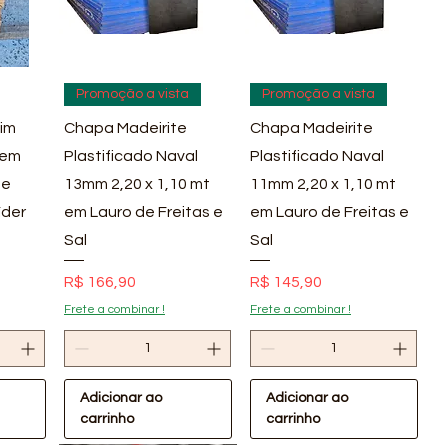
pida
Visualização rápida
Visualização rápida
Promoção a vista
Promoção a vista
im
Chapa Madeirite
Chapa Madeirite
 em
Plastificado Naval
Plastificado Naval
 e
13mm 2,20 x 1,10 mt
11mm 2,20 x 1,10 mt
íder
em Lauro de Freitas e
em Lauro de Freitas e
Sal
Sal
Preço
Preço
R$ 166,90
R$ 145,90
Frete a combinar !
Frete a combinar !
Adicionar ao
Adicionar ao
carrinho
carrinho