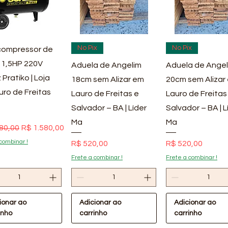
ualização rápida
Visualização rápida
Visualização rá
No Pix
No Pix
ompressor de
 1,5HP 220V
Aduela de Angelim
Aduela de Angel
 Pratiko | Loja
18cm sem Alizar em
20cm sem Alizar
uro de Freitas
Lauro de Freitas e
Lauro de Freitas
Salvador – BA | Líder
Salvador – BA | L
Ma
Ma
 normal
Preço promocional
80,00
R$ 1.580,00
combinar !
Preço
Preço
R$ 520,00
R$ 520,00
Frete a combinar !
Frete a combinar !
ionar ao
Adicionar ao
Adicionar ao
inho
carrinho
carrinho