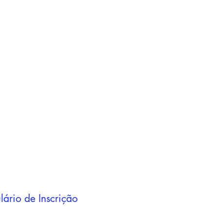
Adicionar ao
carrinho
Adicionar ao
carrinho
lário de Inscrição