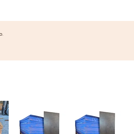
de cura acética e com altíssimo
grau de pureza. Especialmente
formulado para a fabricação e
reparo de aquários e vedações
em embarcações por ser seguro
o.
para a vida marinha. Indicado
também para terrários, vedação
em vitrines de alimentos,
bebedouros, cerâmicas
vitrificadas, superfícies lisas em
geral e aplicações tradicionais no
mercado da construção civil.
CARACTERÍSTICAS:
Silicone de cura acética com alto
grau de pureza.