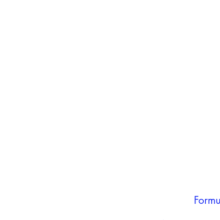
inho
carrinho
Adicionar ao
carrinho
Formu