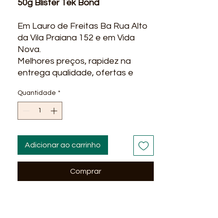
50g Blister Tek Bond
Em Lauro de Freitas Ba Rua Alto
da Vila Praiana 152 e em Vida
Nova.
Melhores preços, rapidez na
entrega qualidade, ofertas e
promoções? você encontra na
Quantidade
*
Líder Material para construção.
Entregamos em alguns bairros
em Salvador Ba : Stella Maris,
Itapua, Praia do Flamengo, Stiep,
Paralela, São Cristovão, Piata ...
Adicionar ao carrinho
Menos
Comprar
Descrição
O Silicone Maxx Tekbond é um
silicone de USO PROFISSIONAL