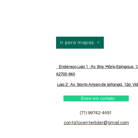
Ir para mapas
Endereço Loja 1 : Av. Brg. Mário Epingaus, 12
42703-640
Loja 2 : Av. Santo Amaro de Ipitanga, 12a Vi
Entre em contato
(71) 99742-4491
contatocenterlider@gmail.com