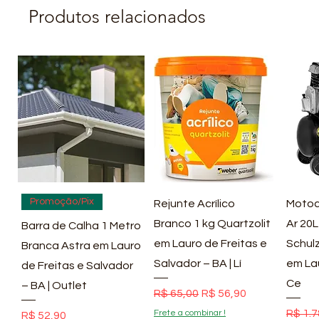
Produtos relacionados
Visualização rápida
Visualização rápida
Vis
Promoção/Pix
Rejunte Acrílico
Motoc
Branco 1 kg Quartzolit
Ar 20L
Barra de Calha 1 Metro
em Lauro de Freitas e
Schulz
Branca Astra em Lauro
Salvador – BA | Lí
em La
de Freitas e Salvador
Ce
– BA | Outlet
Preço normal
Preço promocional
R$ 65,00
R$ 56,90
Preço
R$ 1.7
Frete a combinar !
Preço
R$ 52,90