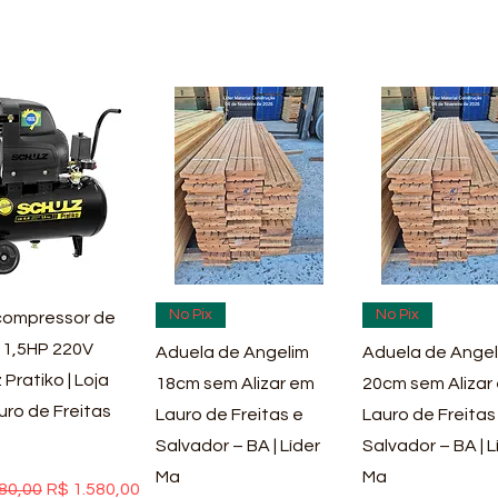
ualização rápida
Visualização rápida
Visualização rá
No Pix
No Pix
ompressor de
 1,5HP 220V
Aduela de Angelim
Aduela de Angel
 Pratiko | Loja
18cm sem Alizar em
20cm sem Alizar
uro de Freitas
Lauro de Freitas e
Lauro de Freitas
Salvador – BA | Líder
Salvador – BA | L
Ma
Ma
 normal
Preço promocional
80,00
R$ 1.580,00