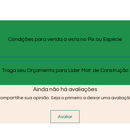
Condições para venda a vista no Pix ou Espécie
Traga seu Orçamento para Lider Mat. de Construção
Ainda não há avaliações
ompartilhe sua opinião. Seja o primeiro a deixar uma avaliaçã
Avaliar