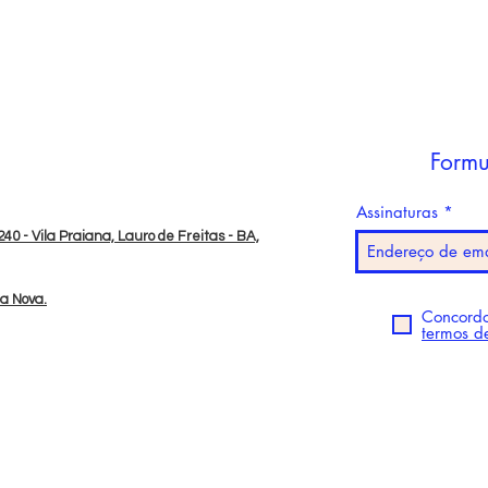
Formu
Assinaturas
40 - Vila Praiana, Lauro de Freitas - BA,
da Nova.
Concordo
termos d