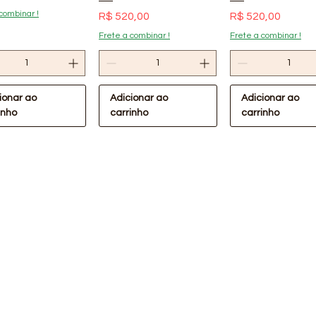
combinar !
Preço
Preço
R$ 520,00
R$ 520,00
Frete a combinar !
Frete a combinar !
ionar ao
Adicionar ao
Adicionar ao
inho
carrinho
carrinho
ualização rápida
Visualização rápida
Visualização rá
Oferta Confira !
lástica Preta
Lona Plástica Preta
m 40kg Lonax
4x110m 30kg Lonax
Cabeceira de P