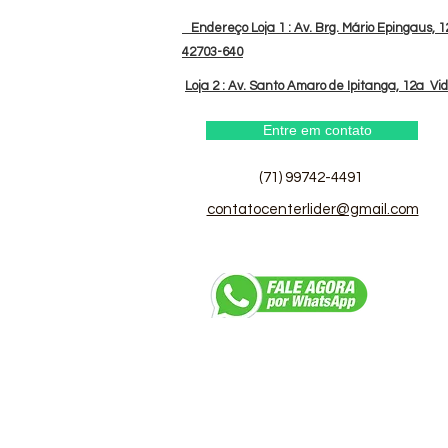
Endereço Loja 1 : Av. Brg. Mário Epingaus, 12
42703-640
Loja 2 : Av. Santo Amaro de Ipitanga, 12a Vi
Entre em contato
(71) 99742-4491
contatocenterlider@gmail.com