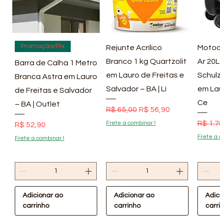
Visualização rápida
Visualização rápida
Vis
Promoção/Pix
Rejunte Acrílico
Motoc
Branco 1 kg Quartzolit
Ar 20L
Barra de Calha 1 Metro
em Lauro de Freitas e
Schulz
Branca Astra em Lauro
Salvador – BA | Lí
em La
de Freitas e Salvador
Ce
– BA | Outlet
Preço normal
Preço promocional
R$ 65,00
R$ 56,90
Preço
R$ 1.7
Frete a combinar !
Preço
R$ 52,90
Frete a 
Frete a combinar !
Adicionar ao
Adicionar ao
Adic
carrinho
carrinho
carr