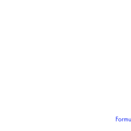
inho
carrinho
Adicionar ao
carrinho
Formu