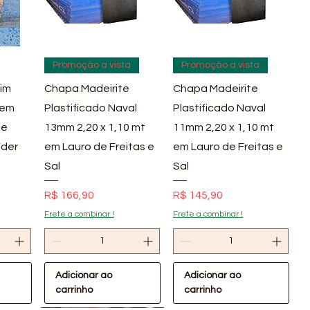
pida
Visualização rápida
Visualização rápida
Promoção a vista
Promoção a vista
im
Chapa Madeirite
Chapa Madeirite
 em
Plastificado Naval
Plastificado Naval
 e
13mm 2,20 x 1,10 mt
11mm 2,20 x 1,10 mt
íder
em Lauro de Freitas e
em Lauro de Freitas e
Sal
Sal
Preço
Preço
R$ 166,90
R$ 145,90
Frete a combinar !
Frete a combinar !
Adicionar ao
Adicionar ao
carrinho
carrinho