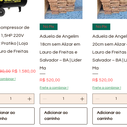
ualização rápida
Visualização rápida
Visualização rá
No Pix
No Pix
ompressor de
 1,5HP 220V
Aduela de Angelim
Aduela de Angel
 Pratiko | Loja
18cm sem Alizar em
20cm sem Alizar
uro de Freitas
Lauro de Freitas e
Lauro de Freitas
Salvador – BA | Líder
Salvador – BA | L
Ma
Ma
 normal
Preço promocional
80,00
R$ 1.580,00
combinar !
Preço
Preço
R$ 520,00
R$ 520,00
Frete a combinar !
Frete a combinar !
ionar ao
Adicionar ao
Adicionar ao
inho
carrinho
carrinho