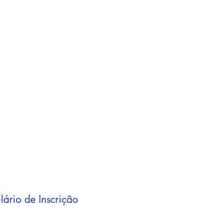
Adicionar ao
carrinho
Adicionar ao
carrinho
lário de Inscrição