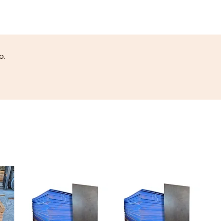
super simples, acompanha
adaptador para furadeira e
esmerilhadeira e o melhor, é leve,
compacto e fácil de manusear.
o.
Aplicação
Como o próprio nome já diz serve
como suporte para discos de lixa.
É utilizado em lixadeiras,
furadeiras e esmerilhadeiras e
conta com excelente fixação do
disco.
Diferenciais
- Resistência e durabilidade.
- Eficiência e praticidade.
- Excelente desempenho.
- Fácil aplicação e manuseio.
- Leve e compacto.