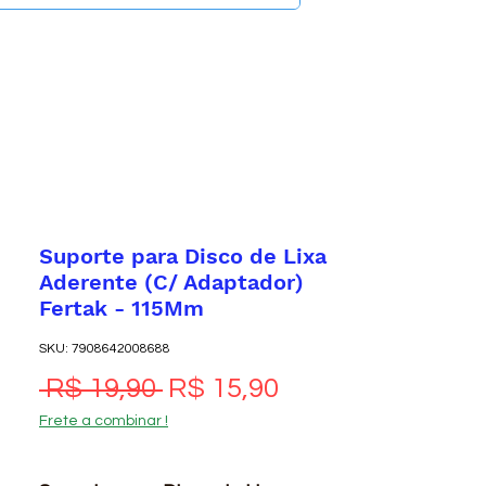
Suporte para Disco de Lixa
Aderente (C/ Adaptador)
Fertak - 115Mm
SKU: 7908642008688
Preço normal
Preço promocio
 R$ 19,90 
R$ 15,90
Frete a combinar !