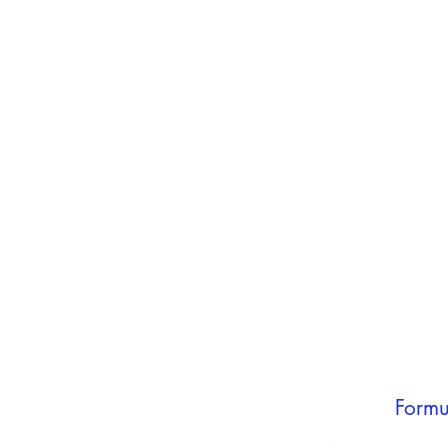
inho
carrinho
Adicionar ao
carrinho
Formu