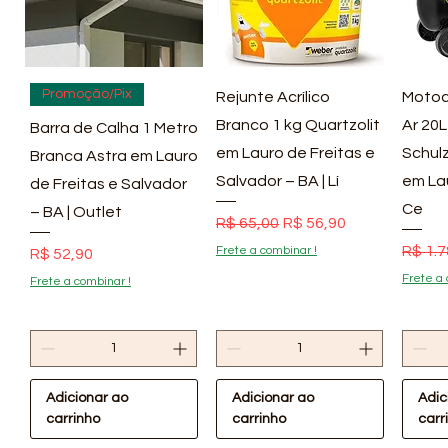
Visualização rápida
Visualização rápida
Vis
Promoção/Pix
Rejunte Acrílico
Motoc
Branco 1 kg Quartzolit
Ar 20L
Barra de Calha 1 Metro
em Lauro de Freitas e
Schulz
Branca Astra em Lauro
Salvador – BA | Lí
em La
de Freitas e Salvador
Ce
– BA | Outlet
Preço normal
Preço promocional
R$ 65,00
R$ 56,90
Preço
R$ 1.7
Frete a combinar !
Preço
R$ 52,90
Frete a 
Frete a combinar !
Adicionar ao
Adicionar ao
Adic
carrinho
carrinho
carr