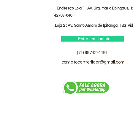
Endereço Loja 1 : Av. Brg. Mário Epingaus, 12
42703-640
Loja 2 : Av. Santo Amaro de Ipitanga, 12a Vi
Entre em contato
(71) 99742-4491
contatocenterlider@gmail.com