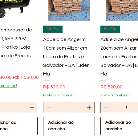
ualização rápida
Visualização rápida
Visualização rá
No Pix
No Pix
ompressor de
 1,5HP 220V
Aduela de Angelim
Aduela de Angel
 Pratiko | Loja
18cm sem Alizar em
20cm sem Alizar
uro de Freitas
Lauro de Freitas e
Lauro de Freitas
Salvador – BA | Líder
Salvador – BA | L
Ma
Ma
 normal
Preço promocional
80,00
R$ 1.580,00
combinar !
Preço
Preço
R$ 520,00
R$ 520,00
Frete a combinar !
Frete a combinar !
ionar ao
Adicionar ao
Adicionar ao
inho
carrinho
carrinho