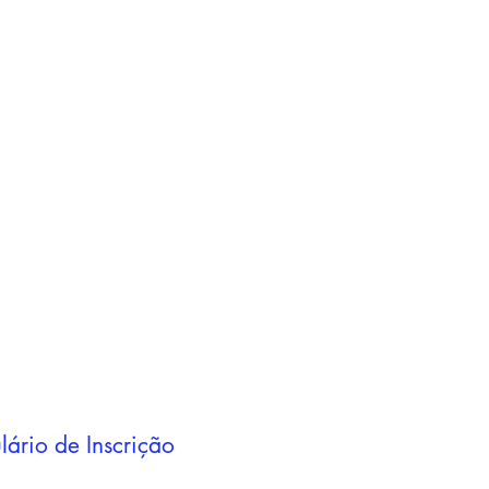
Adicionar ao
carrinho
Adicionar ao
carrinho
lário de Inscrição