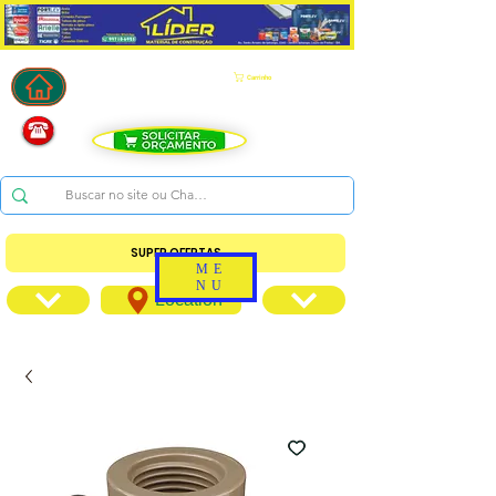
Carrinho
SUPER OFERTAS
ME
NU
Location