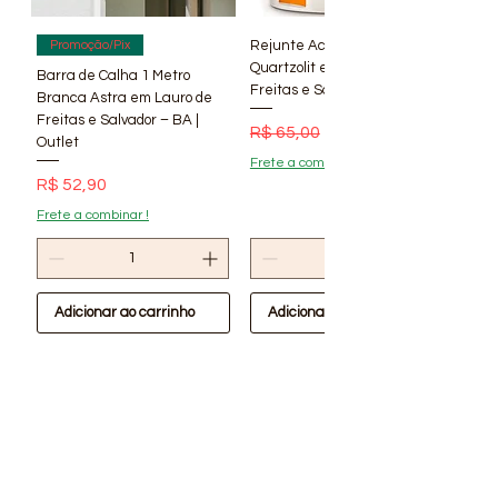
Rejunte Acrílico Branco 1 kg
Promoção/Pix
Quartzolit em Lauro de
Barra de Calha 1 Metro
Freitas e Salvador – BA | Lí
Branca Astra em Lauro de
Freitas e Salvador – BA |
Preço normal
Preço promocional
R$ 65,00
R$ 56,90
Outlet
Frete a combinar !
Preço
R$ 52,90
Frete a combinar !
Adicionar ao carrinho
Adicionar ao carrinho