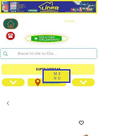
Carrinho
SUPER OFERTAS
ME
NU
Location