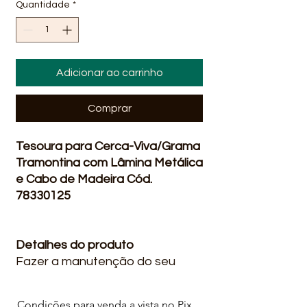
Quantidade
*
Adicionar ao carrinho
Comprar
Tesoura para Cerca-Viva/Grama
Tramontina com Lâmina Metálica
e Cabo de Madeira Cód.
78330125
Detalhes do produto
Fazer a manutenção do seu
jardim nunca foi tão fácil com a
tesoura para cerca viva
Condições para venda a vista no Pix