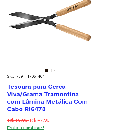
SKU: 7891117051404
Tesoura para Cerca-
Viva/Grama Tramontina
com Lâmina Metálica Com
Cabo RI6478
Preço normal
Preço promocional
 R$ 58,90 
R$ 47,90
Frete a combinar !