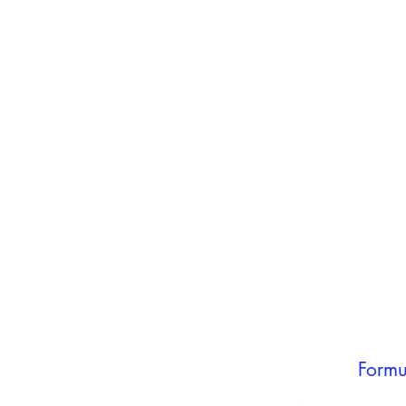
inho
carrinho
Adicionar ao
carrinho
Formu