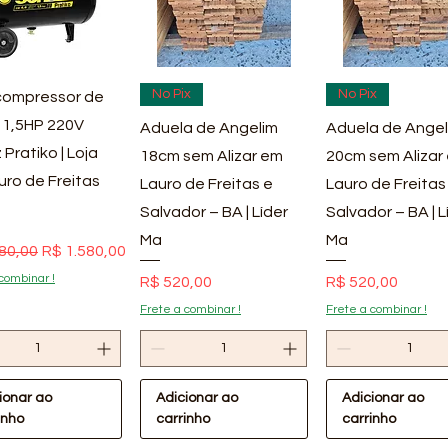
ualização rápida
Visualização rápida
Visualização rá
No Pix
No Pix
ompressor de
 1,5HP 220V
Aduela de Angelim
Aduela de Angel
 Pratiko | Loja
18cm sem Alizar em
20cm sem Alizar
uro de Freitas
Lauro de Freitas e
Lauro de Freitas
Salvador – BA | Líder
Salvador – BA | L
Ma
Ma
 normal
Preço promocional
80,00
R$ 1.580,00
combinar !
Preço
Preço
R$ 520,00
R$ 520,00
Frete a combinar !
Frete a combinar !
ionar ao
Adicionar ao
Adicionar ao
inho
carrinho
carrinho