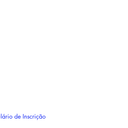
Adicionar ao
carrinho
Adicionar ao
carrinho
lário de Inscrição