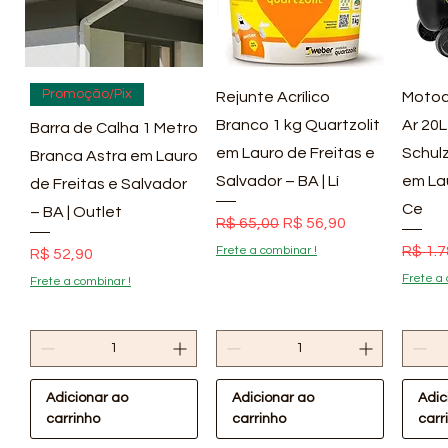
Visualização rápida
Visualização rápida
Vis
Promoção/Pix
Rejunte Acrílico
Motoc
Branco 1 kg Quartzolit
Ar 20L
Barra de Calha 1 Metro
em Lauro de Freitas e
Schulz
Branca Astra em Lauro
Salvador – BA | Lí
em La
de Freitas e Salvador
Ce
– BA | Outlet
Preço normal
Preço promocional
R$ 65,00
R$ 56,90
Preço
R$ 1.7
Frete a combinar !
Preço
R$ 52,90
Frete a 
Frete a combinar !
Adicionar ao
Adicionar ao
Adic
carrinho
carrinho
carr