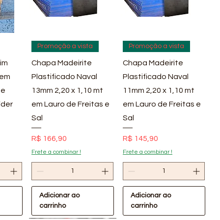
pida
Visualização rápida
Visualização rápida
Promoção a vista
Promoção a vista
im
Chapa Madeirite
Chapa Madeirite
 em
Plastificado Naval
Plastificado Naval
 e
13mm 2,20 x 1,10 mt
11mm 2,20 x 1,10 mt
íder
em Lauro de Freitas e
em Lauro de Freitas e
Sal
Sal
Preço
Preço
R$ 166,90
R$ 145,90
Frete a combinar !
Frete a combinar !
Adicionar ao
Adicionar ao
carrinho
carrinho