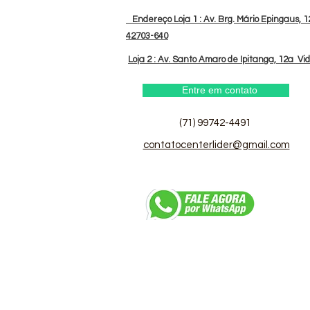
Endereço Loja 1 : Av. Brg. Mário Epingaus, 12
42703-640
Loja 2 : Av. Santo Amaro de Ipitanga, 12a Vi
Entre em contato
(71) 99742-4491
contatocenterlider@gmail.com