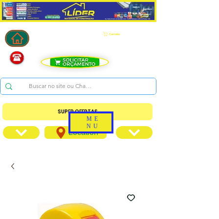
Carrinho
SUPER OFERTAS
ME
NU
Location