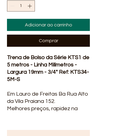
Adicionar ao carrinho
Comprar
Trena de Bolso da Série KTS1 de
5 metros - Linha Milímetros -
Largura 19mm - 3/4" Ref: KTS34-
5M-S
Em Lauro de Freitas Ba Rua Alto
da Vila Praiana 152.
Melhores preços, rapidez na
entrega qualidade, ofertas e
promoções? você encontra na
Líder Material para construção