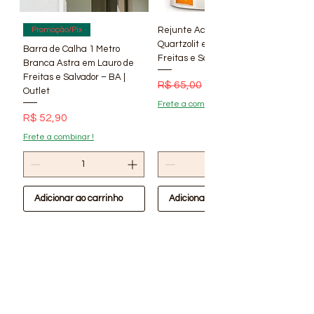
Rejunte Acrílico Branco 1 kg
Promoção/Pix
Quartzolit em Lauro de
Barra de Calha 1 Metro
Freitas e Salvador – BA | Lí
Branca Astra em Lauro de
Freitas e Salvador – BA |
Preço normal
Preço promocional
R$ 65,00
R$ 56,90
Outlet
Frete a combinar !
Preço
R$ 52,90
Frete a combinar !
Adicionar ao carrinho
Adicionar ao carrinho