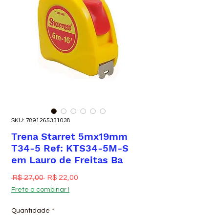
SKU: 7891265331038
Trena Starret 5mx19mm
T34-5 Ref: KTS34-5M-S
em Lauro de Freitas Ba
Preço normal
Preço promocional
 R$ 27,00 
R$ 22,00
Frete a combinar !
Quantidade
*