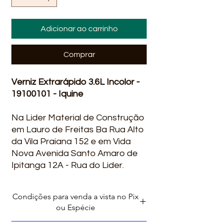
Adicionar ao carrinho
Comprar
Verniz Extrarápido 3.6L Incolor -
19100101 - Iquine
Na Lider Material de Construção
em Lauro de Freitas Ba Rua Alto
da Vila Praiana 152 e em Vida
Nova Avenida Santo Amaro de
Ipitanga 12A - Rua do Lider.
Entregamos em alguns bairros
Condições para venda a vista no Pix
em Salvador Ba : Stella Maris,
ou Espécie
Itapua, Praia do Flamengo,