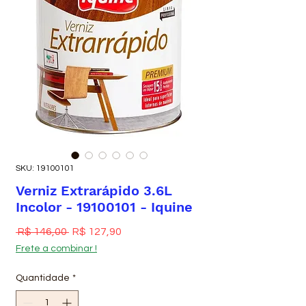
SKU: 19100101
Verniz Extrarápido 3.6L
Incolor - 19100101 - Iquine
Preço normal
Preço promocional
 R$ 146,00 
R$ 127,90
Frete a combinar !
Quantidade
*