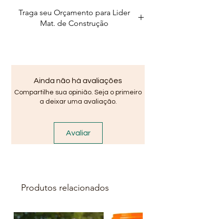
Stiep, Paralela, São Cristovão,
Traga seu Orçamento para Lider
portão, Vida Nova, Alphaville
Mat. de Construção
Litoral Norte , Abrantes, Itinga,
Portão, Vilas do Atlantico,
Buraquinho, Miragem,
Ipitanga, Costa Azul Salvador...
Ainda não há avaliações
OBS: Valores somente para
Compartilhe sua opinião. Seja o primeiro
vendas atráves do site ou redes
a deixar uma avaliação.
sociais: Instagram, Facebook,
Youtube. Fotos Meramente
Ilustrativas !Verifique
Avaliar
disponibilidade de estoque em
nossas Lojas.
Produtos relacionados