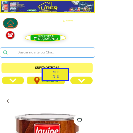
Carrinho
SUPER OFERTAS
ME
NU
Location