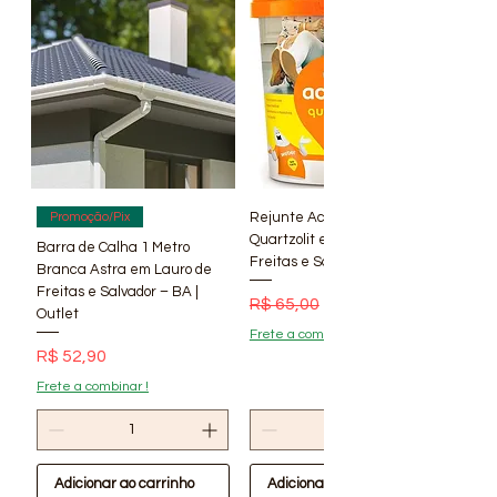
Rejunte Acrílico Branco 1 kg
Promoção/Pix
Quartzolit em Lauro de
Barra de Calha 1 Metro
Freitas e Salvador – BA | Lí
Branca Astra em Lauro de
Freitas e Salvador – BA |
Preço normal
Preço promocional
R$ 65,00
R$ 56,90
Outlet
Frete a combinar !
Preço
R$ 52,90
Frete a combinar !
Adicionar ao carrinho
Adicionar ao carrinho